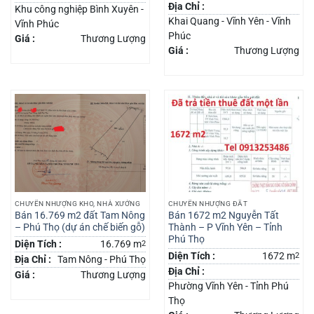
Địa Chỉ :
Khu công nghiệp Bình Xuyên -
Khai Quang - Vĩnh Yên - Vĩnh
Vĩnh Phúc
Phúc
Giá :
Thương Lượng
Giá :
Thương Lượng
CHUYỂN NHƯỢNG KHO, NHÀ XƯỞNG
CHUYỂN NHƯỢNG ĐẤT
Bán 16.769 m2 đất Tam Nông
Bán 1672 m2 Nguyễn Tất
– Phú Thọ (dự án chế biến gỗ)
Thành – P Vĩnh Yên – Tỉnh
Phú Thọ
Diện Tích :
16.769 m
2
Diện Tích :
1672 m
2
Địa Chỉ :
Tam Nông - Phú Thọ
Địa Chỉ :
Giá :
Thương Lượng
Phường Vĩnh Yên - Tỉnh Phú
Thọ