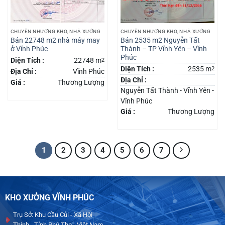
CHUYỂN NHƯỢNG KHO, NHÀ XƯỞNG
CHUYỂN NHƯỢNG KHO, NHÀ XƯỞNG
Bán 22748 m2 nhà máy may
Bán 2535 m2 Nguyễn Tất
ở Vĩnh Phúc
Thành – TP Vĩnh Yên – Vĩnh
Phúc
Diện Tích :
22748 m
2
Diện Tích :
2535 m
2
Địa Chỉ :
Vĩnh Phúc
Địa Chỉ :
Giá :
Thương Lượng
Nguyễn Tất Thành - Vĩnh Yên -
Vĩnh Phúc
Giá :
Thương Lượng
1
2
3
4
5
6
7
KHO XƯỞNG VĨNH PHÚC
Trụ Sở: Khu Cầu Củi - Xã Hội
Thịnh - Tỉnh Phú Thọ - Việt Nam.