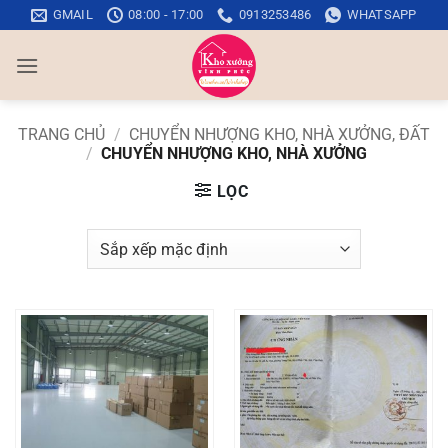
Bỏ
GMAIL
08:00 - 17:00
0913253486
WHATSAPP
qua
nội
dung
TRANG CHỦ
/
CHUYỂN NHƯỢNG KHO, NHÀ XƯỞNG, ĐẤT
/
CHUYỂN NHƯỢNG KHO, NHÀ XƯỞNG
LỌC