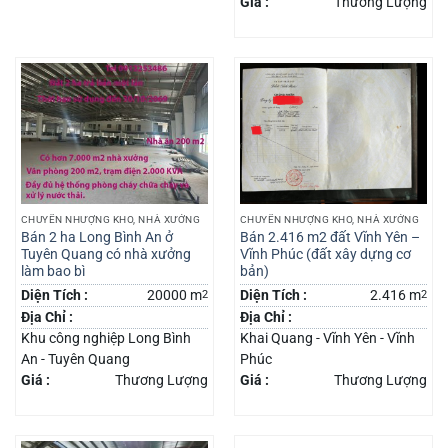
Giá :
Thương Lượng
CHUYỂN NHƯỢNG KHO, NHÀ XƯỞNG
CHUYỂN NHƯỢNG KHO, NHÀ XƯỞNG
Bán 2 ha Long Bình An ở
Bán 2.416 m2 đất Vĩnh Yên –
Tuyên Quang có nhà xưởng
Vĩnh Phúc (đất xây dựng cơ
làm bao bì
bản)
Diện Tích :
20000 m
2
Diện Tích :
2.416 m
2
Địa Chỉ :
Địa Chỉ :
Khu công nghiệp Long Bình
Khai Quang - Vĩnh Yên - Vĩnh
An - Tuyên Quang
Phúc
Giá :
Thương Lượng
Giá :
Thương Lượng