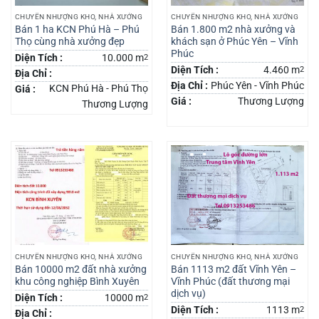
CHUYỂN NHƯỢNG KHO, NHÀ XƯỞNG
CHUYỂN NHƯỢNG KHO, NHÀ XƯỞNG
Bán 1 ha KCN Phú Hà – Phú
Bán 1.800 m2 nhà xưởng và
Thọ cùng nhà xưởng đẹp
khách sạn ở Phúc Yên – Vĩnh
Phúc
Diện Tích :
10.000 m
2
Diện Tích :
4.460 m
2
Địa Chỉ :
Địa Chỉ :
Phúc Yên - Vĩnh Phúc
KCN Phú Hà - Phú Thọ
Giá :
Giá :
Thương Lượng
Thương Lượng
CHUYỂN NHƯỢNG KHO, NHÀ XƯỞNG
CHUYỂN NHƯỢNG KHO, NHÀ XƯỞNG
Bán 10000 m2 đất nhà xưởng
Bán 1113 m2 đất Vĩnh Yên –
khu công nghiệp Bình Xuyên
Vĩnh Phúc (đất thương mại
dịch vụ)
Diện Tích :
10000 m
2
Diện Tích :
1113 m
2
Địa Chỉ :