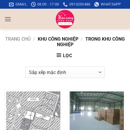
Bỏ
GMAIL
08:00 - 17:00
0913253486
WHATSAPP
qua
nội
dung
TRANG CHỦ
/
KHU CÔNG NGHIỆP
/
TRONG KHU CÔNG
NGHIỆP
LỌC