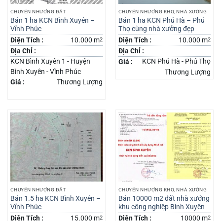
CHUYỂN NHƯỢNG ĐẤT
CHUYỂN NHƯỢNG KHO, NHÀ XƯỞNG
Bán 1 ha KCN Bình Xuyên –
Bán 1 ha KCN Phú Hà – Phú
Vĩnh Phúc
Thọ cùng nhà xưởng đẹp
Diện Tích :
10.000 m
2
Diện Tích :
10.000 m
2
Địa Chỉ :
Địa Chỉ :
KCN Bình Xuyên 1 - Huyện
KCN Phú Hà - Phú Thọ
Giá :
Bình Xuyên - Vĩnh Phúc
Thương Lượng
Giá :
Thương Lượng
CHUYỂN NHƯỢNG ĐẤT
CHUYỂN NHƯỢNG KHO, NHÀ XƯỞNG
Bán 1.5 ha KCN Bình Xuyên –
Bán 10000 m2 đất nhà xưởng
Vĩnh Phúc
khu công nghiệp Bình Xuyên
Diện Tích :
15.000 m
2
Diện Tích :
10000 m
2