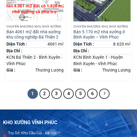
CHUYỂN NHƯỢNG KHO, NHÀ XƯỞNG
CHUYỂN NHƯỢNG KHO, NHÀ XƯỞNG
Bán 4061 m2 đất nhà xưởng
Bán 5.170 m2 nhà xưởng ở
khu công nghiệp Bá Thiện 2
Bình Xuyên – Vĩnh Phúc
Diện Tích :
4061 m
2
Diện Tích :
8.620 m
2
Địa Chỉ :
Địa Chỉ :
KCN Bá Thiện 2 - Bình Xuyên -
KCN Bình Xuyên 1 - Huyện
Vĩnh Phúc
Bình Xuyên - Vĩnh Phúc
Giá :
Thương Lượng
Giá :
Thương Lượng
1
2
3
4
5
6
KHO XƯỞNG VĨNH PHÚC
Trụ Sở: Khu Cầu Củi - Xã Hội