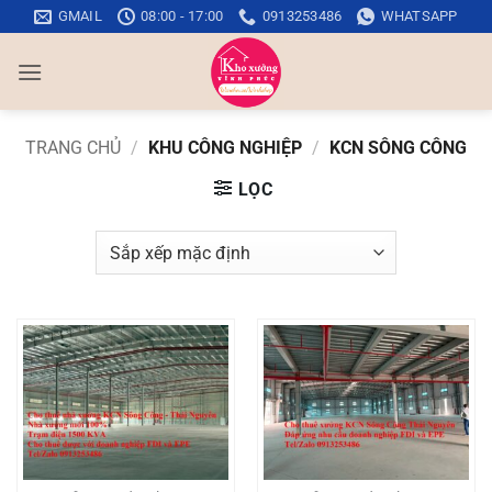
Bỏ
GMAIL
08:00 - 17:00
0913253486
WHATSAPP
qua
nội
dung
TRANG CHỦ
/
KHU CÔNG NGHIỆP
/
KCN SÔNG CÔNG
LỌC