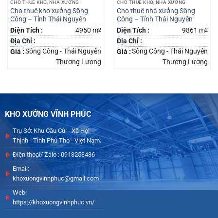
CHO THUÊ KHO, NHÀ XƯỞNG
CHO THUÊ KHO, NHÀ XƯỞNG
Cho thuê kho xưởng Sông
Cho thuê nhà xưởng Sông
Công – Tỉnh Thái Nguyên
Công – Tỉnh Thái Nguyên
Diện Tích :
4950 m
2
Diện Tích :
9861 m
2
Địa Chỉ :
Địa Chỉ :
Sông Công - Thái Nguyên
Sông Công - Thái Nguyên
Giá :
Giá :
Thương Lượng
Thương Lượng
KHO XƯỞNG VĨNH PHÚC
Trụ Sở: Khu Cầu Củi - Xã Hội
Thịnh - Tỉnh Phú Thọ - Việt Nam.
Điện thoại/ Zalo : 0913253486
Email:
khoxuongvinhphuc@gmail.com
Web:
https://khoxuongvinhphuc.vn/