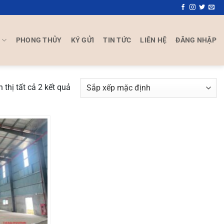
P
PHONG THỦY
KÝ GỬI
TIN TỨC
LIÊN HỆ
ĐĂNG NHẬP
n thị tất cả 2 kết quả