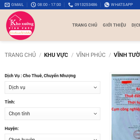
Bỏ
GMAIL
08:00 - 17:00
0913253486
WHATSAPP
qua
nội
TRANG CHỦ
GIỚI THIỆU
DỊC
dung
TRANG CHỦ
/
KHU VỰC
/
VĨNH PHÚC
/
VĨNH TƯ
Dịch Vụ : Cho Thuê, Chuyển Nhượng
Tỉnh:
Huyện: