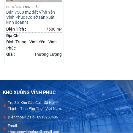
CHUYỂN NHƯỢNG ĐẤT
Bán 7500 m2 đất Vĩnh Yên
Vĩnh Phúc (Cơ sở sản xuất
kinh doanh)
Diện Tích :
7500 m
2
Địa Chỉ :
Định Trung - Vĩnh Yên - Vĩnh
Phúc
Giá :
Thương Lượng
KHO XƯỞNG VĨNH PHÚC
Trụ Sở: Khu Cầu Củi - Xã Hội
Thịnh - Tỉnh Phú Thọ - Việt Nam.
Điện thoại/ Zalo : 0913253486
Email:
khoxuongvinhphuc@gmail.com