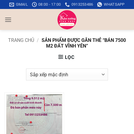
Bỏ
GMAIL
08:00 - 17:00
0913253486
WHATSAPP
qua
nội
dung
TRANG CHỦ
/
SẢN PHẨM ĐƯỢC GẮN THẺ “BÁN 7500
M2 ĐẤT VĨNH YÊN”
LỌC