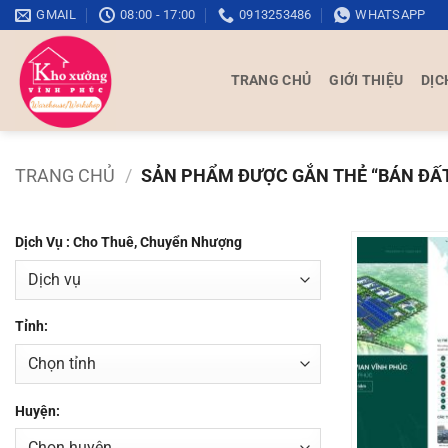
Bỏ
GMAIL
08:00 - 17:00
0913253486
WHATSAPP
qua
nội
TRANG CHỦ
GIỚI THIỆU
DỊC
dung
TRANG CHỦ
/
SẢN PHẨM ĐƯỢC GẮN THẺ “BÁN ĐẤT
Dịch Vụ : Cho Thuê, Chuyển Nhượng
Tỉnh:
Huyện: