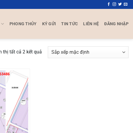
P
PHONG THỦY
KÝ GỬI
TIN TỨC
LIÊN HỆ
ĐĂNG NHẬP
n thị tất cả 2 kết quả