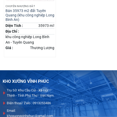
CHUYỂN NHƯỢNG ĐẤT
Bán 35973 m2 đất Tuyên
Quang (khu công nghiệp Long
Bình An)
Diện Tích :
35973 m
2
Địa Chỉ :
khu công nghiệp Long Bình
An - Tuyên Quang
Giá :
Thương Lượng
KHO XƯỞNG VĨNH PHÚC
Trụ Sở: Khu Cầu Củi - Xã Hội
Thịnh - Tỉnh Phú Thọ - Việt Nam.
Điện thoại/ Zalo : 0913253486
Email:
khoxuongvinhphuc@gmail.com