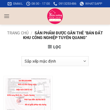
Bỏ
GMAIL
08:00 - 17:00
0913253486
WHATSAPP
qua
nội
dung
TRANG CHỦ
/
SẢN PHẨM ĐƯỢC GẮN THẺ “BÁN ĐẤT
KHU CÔNG NGHIỆP TUYÊN QUANG”
LỌC