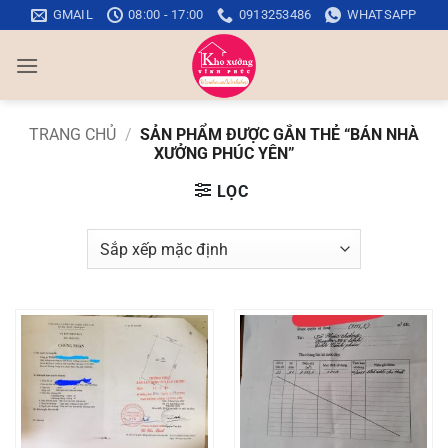
Bỏ
GMAIL
08:00 - 17:00
0913253486
WHATSAPP
qua
nội
dung
TRANG CHỦ
/
SẢN PHẨM ĐƯỢC GẮN THẺ “BÁN NHÀ
XƯỞNG PHÚC YÊN”
LỌC