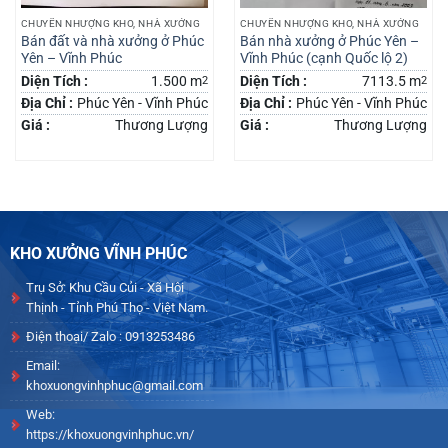
CHUYỂN NHƯỢNG KHO, NHÀ XƯỞNG
CHUYỂN NHƯỢNG KHO, NHÀ XƯỞNG
Bán đất và nhà xưởng ở Phúc
Bán nhà xưởng ở Phúc Yên –
Yên – Vĩnh Phúc
Vĩnh Phúc (cạnh Quốc lộ 2)
Diện Tích :
1.500 m
2
Diện Tích :
7113.5 m
2
Địa Chỉ :
Phúc Yên - Vĩnh Phúc
Địa Chỉ :
Phúc Yên - Vĩnh Phúc
Giá :
Thương Lượng
Giá :
Thương Lượng
KHO XƯỞNG VĨNH PHÚC
Trụ Sở: Khu Cầu Củi - Xã Hội
Thịnh - Tỉnh Phú Thọ - Việt Nam.
Điện thoại/ Zalo : 0913253486
Email:
khoxuongvinhphuc@gmail.com
Web:
https://khoxuongvinhphuc.vn/