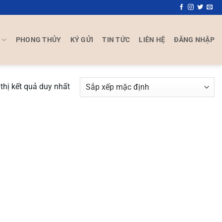
P
PHONG THỦY
KÝ GỬI
TIN TỨC
LIÊN HỆ
ĐĂNG NHẬP
thị kết quả duy nhất