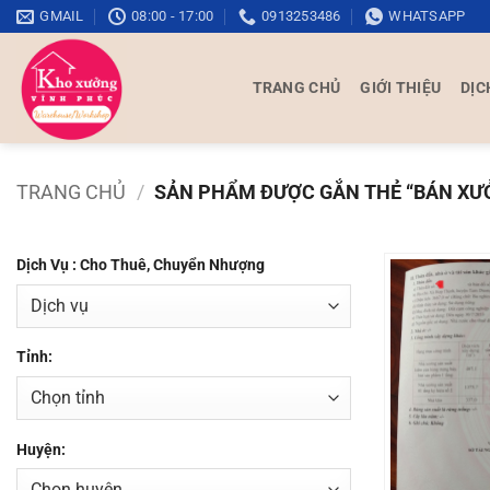
Bỏ
GMAIL
08:00 - 17:00
0913253486
WHATSAPP
qua
nội
TRANG CHỦ
GIỚI THIỆU
DỊC
dung
TRANG CHỦ
/
SẢN PHẨM ĐƯỢC GẮN THẺ “BÁN XƯ
Dịch Vụ : Cho Thuê, Chuyển Nhượng
Tỉnh:
Huyện: