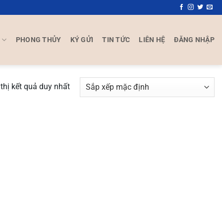
P
PHONG THỦY
KÝ GỬI
TIN TỨC
LIÊN HỆ
ĐĂNG NHẬP
thị kết quả duy nhất