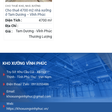
CHO THUÊ KHO, NHÀ XƯỞNG
Cho thuê 4700 m2 nhà xưởng
ở Tam Dương – Vĩnh Phúc
Diện Tích :
4700 m
2
Địa Chỉ :
Tam Dương - Vĩnh Phúc
Giá :
Thương Lượng
KHO XƯỞNG VĨNH PHÚC
Trụ Sở: Khu Cầu Củi - Xã Hội
Thịnh - Tỉnh Phú Thọ - Việt Nam.
Điện thoại/ Zalo : 0913253486
Email:
khoxuongvinhphuc@gmail.com
Web:
https://khoxuongvinhphuc.vn/