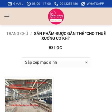
Bỏ
GMAIL
08:00 - 17:00
0913253486
WHATSAPP
qua
nội
dung
TRANG CHỦ
/
SẢN PHẨM ĐƯỢC GẮN THẺ “CHO THUÊ
XƯỞNG CƠ KHÍ”
LỌC