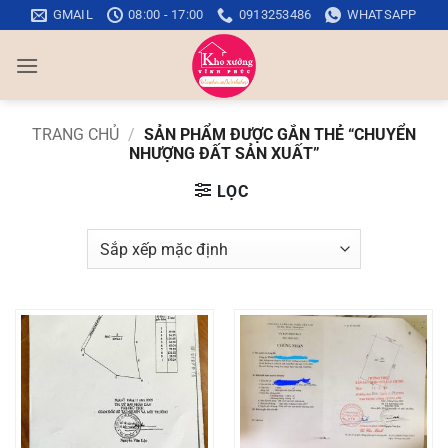
Bỏ
GMAIL
08:00 - 17:00
0913253486
WHATSAPP
qua
nội
dung
TRANG CHỦ
/
SẢN PHẨM ĐƯỢC GẮN THẺ “CHUYỂN
NHƯỢNG ĐẤT SẢN XUẤT”
LỌC