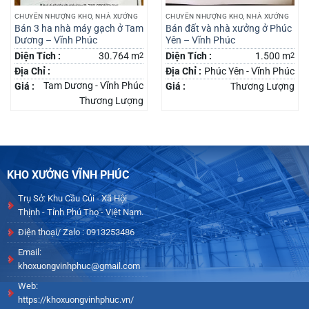
CHUYỂN NHƯỢNG KHO, NHÀ XƯỞNG
CHUYỂN NHƯỢNG KHO, NHÀ XƯỞNG
Bán 3 ha nhà máy gạch ở Tam
Bán đất và nhà xưởng ở Phúc
Dương – Vĩnh Phúc
Yên – Vĩnh Phúc
Diện Tích :
30.764 m
2
Diện Tích :
1.500 m
2
Địa Chỉ :
Địa Chỉ :
Phúc Yên - Vĩnh Phúc
Tam Dương - Vĩnh Phúc
Giá :
Giá :
Thương Lượng
Thương Lượng
KHO XƯỞNG VĨNH PHÚC
Trụ Sở: Khu Cầu Củi - Xã Hội
Thịnh - Tỉnh Phú Thọ - Việt Nam.
Điện thoại/ Zalo : 0913253486
Email:
khoxuongvinhphuc@gmail.com
Web:
https://khoxuongvinhphuc.vn/