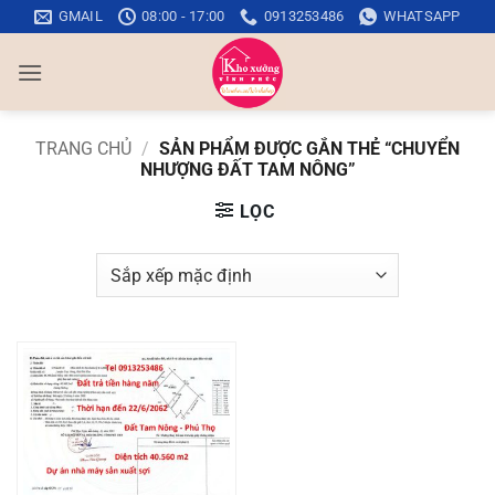
Bỏ
GMAIL
08:00 - 17:00
0913253486
WHATSAPP
qua
nội
dung
TRANG CHỦ
/
SẢN PHẨM ĐƯỢC GẮN THẺ “CHUYỂN
NHƯỢNG ĐẤT TAM NÔNG”
LỌC