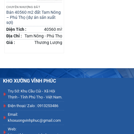
CHUYỂN NHƯỢNG ĐẤT
Bán 40560 m2 đất Tam Nông
– Phú Thọ (dự án sản xuất
sợi)
Diện Tích :
40560 m
2
Địa Chỉ :
Tam Nông - Phú Thọ
Giá :
Thương Lượng
KHO XƯỞNG VĨNH PHÚC
Trụ Sở: Khu Cầu Củi - Xã Hội
Thịnh - Tỉnh Phú Thọ - Việt Nam.
Điện thoại/ Zalo : 0913253486
Email:
khoxuongvinhphuc@gmail.com
Web: