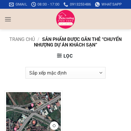
Bỏ
GMAIL
08:00 - 17:00
0913253486
WHATSAPP
qua
nội
dung
TRANG CHỦ
/
SẢN PHẨM ĐƯỢC GẮN THẺ “CHUYỂN
NHƯỢNG DỰ ÁN KHÁCH SẠN”
LỌC