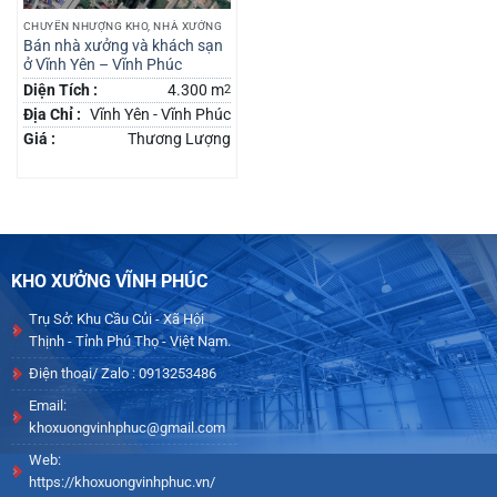
CHUYỂN NHƯỢNG KHO, NHÀ XƯỞNG
Bán nhà xưởng và khách sạn
ở Vĩnh Yên – Vĩnh Phúc
Diện Tích :
4.300 m
2
Địa Chỉ :
Vĩnh Yên - Vĩnh Phúc
Giá :
Thương Lượng
KHO XƯỞNG VĨNH PHÚC
Trụ Sở: Khu Cầu Củi - Xã Hội
Thịnh - Tỉnh Phú Thọ - Việt Nam.
Điện thoại/ Zalo : 0913253486
Email:
khoxuongvinhphuc@gmail.com
Web:
https://khoxuongvinhphuc.vn/