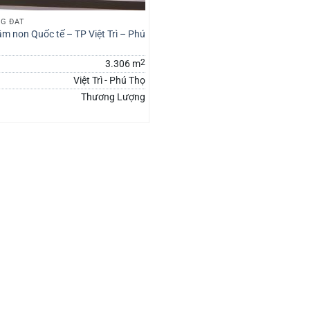
G ĐẤT
m non Quốc tế – TP Việt Trì – Phú
2
3.306 m
Việt Trì - Phú Thọ
Thương Lượng