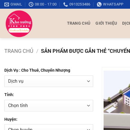
Bỏ
GMAIL
08:00 - 17:00
0913253486
WHATSAPP
qua
nội
TRANG CHỦ
GIỚI THIỆU
DỊC
dung
TRANG CHỦ
/
SẢN PHẨM ĐƯỢC GẮN THẺ “CHUYỂ
Dịch Vụ : Cho Thuê, Chuyển Nhượng
Tỉnh:
Huyện: