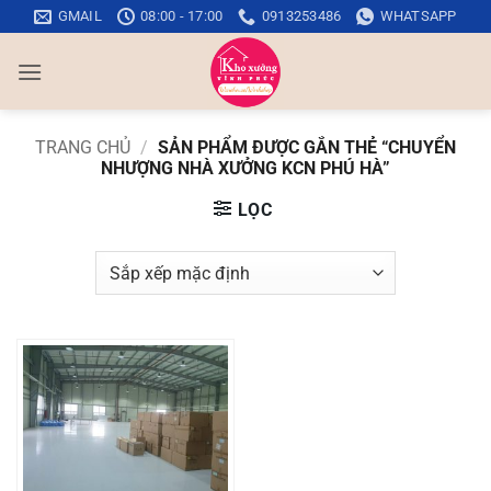
Bỏ
GMAIL
08:00 - 17:00
0913253486
WHATSAPP
qua
nội
dung
TRANG CHỦ
/
SẢN PHẨM ĐƯỢC GẮN THẺ “CHUYỂN
NHƯỢNG NHÀ XƯỞNG KCN PHÚ HÀ”
LỌC