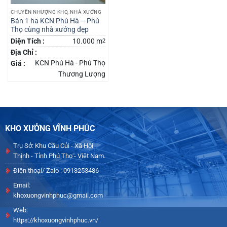
CHUYỂN NHƯỢNG KHO, NHÀ XƯỞNG
Bán 1 ha KCN Phú Hà – Phú
Thọ cùng nhà xưởng đẹp
Diện Tích :
10.000 m
2
Địa Chỉ :
KCN Phú Hà - Phú Thọ
Giá :
Thương Lượng
KHO XƯỞNG VĨNH PHÚC
Trụ Sở: Khu Cầu Củi - Xã Hội
Thịnh - Tỉnh Phú Thọ - Việt Nam.
Điện thoại/ Zalo : 0913253486
Email:
khoxuongvinhphuc@gmail.com
Web:
https://khoxuongvinhphuc.vn/