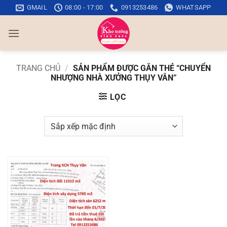
Bỏ
GMAIL
08:00 - 17:00
0913253486
WHATSAPP
qua
nội
dung
TRANG CHỦ
/
SẢN PHẨM ĐƯỢC GẮN THẺ “CHUYỂN
NHƯỢNG NHÀ XƯỞNG THỤY VÂN”
LỌC