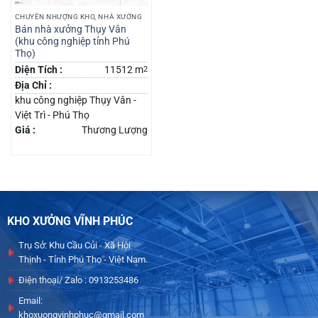
CHUYỂN NHƯỢNG KHO, NHÀ XƯỞNG
Bán nhà xưởng Thụy Vân
(khu công nghiệp tỉnh Phú
Thọ)
Diện Tích :
11512 m
2
Địa Chỉ :
khu công nghiệp Thụy Vân -
Việt Trì - Phú Thọ
Giá :
Thương Lượng
KHO XƯỞNG VĨNH PHÚC
Trụ Sở: Khu Cầu Củi - Xã Hội
Thịnh - Tỉnh Phú Thọ - Việt Nam.
Điện thoại/ Zalo : 0913253486
Email:
khoxuongvinhphuc@gmail.com