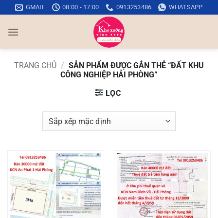
Bỏ
GMAIL
08:00 - 17:00
0913253486
WHATSAPP
qua
nội
dung
TRANG CHỦ
/
SẢN PHẨM ĐƯỢC GẮN THẺ “ĐẤT KHU
CÔNG NGHIỆP HẢI PHÒNG”
LỌC