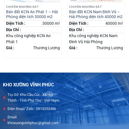
CHUYỂN NHƯỢNG ĐẤT
CHUYỂN NHƯỢNG ĐẤT
Bán đất KCN An Phát 1 – Hải
Bán đất KCN Nam Đình Vũ –
Phòng diện tích 30000 m2
Hải Phòng diện tích 40000 m2
Diện Tích :
30000 m
2
Diện Tích :
40000 m
2
Địa Chỉ :
Địa Chỉ :
Khu công nghiệp KCN An
Khu công nghiệp KCN Nam
Phát 1
Đình Vũ Hải Phòng
Giá :
Thương Lượng
Giá :
Thương Lượng
KHO XƯỞNG VĨNH PHÚC
Trụ Sở: Khu Cầu Củi - Xã Hội
Thịnh - Tỉnh Phú Thọ - Việt Nam.
Điện thoại/ Zalo : 0913253486
Email:
khoxuongvinhphuc@gmail.com