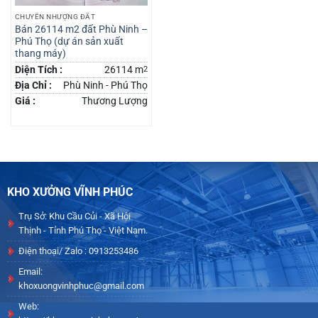
CHUYỂN NHƯỢNG ĐẤT
Bán 26114 m2 đất Phù Ninh –
Phú Thọ (dự án sản xuất
thang máy)
Diện Tích :
26114 m
2
Địa Chỉ :
Phù Ninh - Phú Thọ
Giá :
Thương Lượng
KHO XƯỞNG VĨNH PHÚC
Trụ Sở: Khu Cầu Củi - Xã Hội
Thịnh - Tỉnh Phú Thọ - Việt Nam.
Điện thoại/ Zalo : 0913253486
Email:
khoxuongvinhphuc@gmail.com
Web: