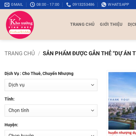
Bỏ
GMAIL
08:00 - 17:00
0913253486
WHATSAPP
qua
nội
TRANG CHỦ
GIỚI THIỆU
DỊC
dung
TRANG CHỦ
/
SẢN PHẨM ĐƯỢC GẮN THẺ “DỰ ÁN 
Dịch Vụ : Cho Thuê, Chuyển Nhượng
Tỉnh:
Huyện: