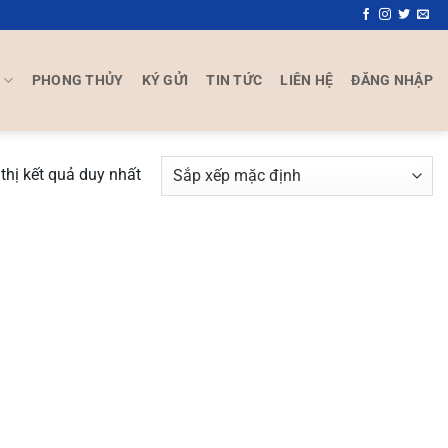
P
PHONG THỦY
KÝ GỬI
TIN TỨC
LIÊN HỆ
ĐĂNG NHẬP
thị kết quả duy nhất