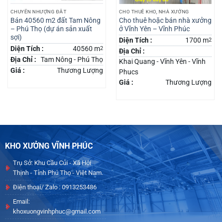
CHUYỂN NHƯỢNG ĐẤT
CHO THUÊ KHO, NHÀ XƯỞNG
Bán 40560 m2 đất Tam Nông
Cho thuê hoặc bán nhà xưởng
– Phú Thọ (dự án sản xuất
ở Vĩnh Yên – Vĩnh Phúc
sợi)
Diện Tích :
1700 m
2
Diện Tích :
40560 m
2
Địa Chỉ :
Địa Chỉ :
Tam Nông - Phú Thọ
Khai Quang - Vĩnh Yên - Vĩnh
Giá :
Thương Lượng
Phucs
Giá :
Thương Lượng
KHO XƯỞNG VĨNH PHÚC
Trụ Sở: Khu Cầu Củi - Xã Hội
Thịnh - Tỉnh Phú Thọ - Việt Nam.
Điện thoại/ Zalo : 0913253486
Email:
khoxuongvinhphuc@gmail.com