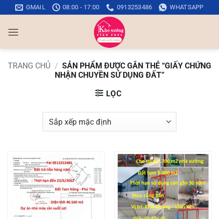
Bỏ
GMAIL
08:00 - 17:00
0913253486
WHATSAPP
qua
nội
dung
TRANG CHỦ
/
SẢN PHẨM ĐƯỢC GẮN THẺ “GIẤY CHỨNG
NHẬN CHUYỀN SỬ DỤNG ĐẤT”
LỌC