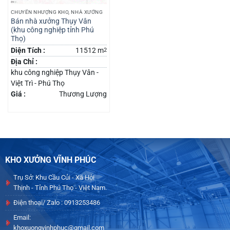
CHUYỂN NHƯỢNG KHO, NHÀ XƯỞNG
Bán nhà xưởng Thụy Vân
(khu công nghiệp tỉnh Phú
Thọ)
Diện Tích :
11512 m
2
Địa Chỉ :
khu công nghiệp Thụy Vân -
Việt Trì - Phú Thọ
Giá :
Thương Lượng
KHO XƯỞNG VĨNH PHÚC
Trụ Sở: Khu Cầu Củi - Xã Hội
Thịnh - Tỉnh Phú Thọ - Việt Nam.
Điện thoại/ Zalo : 0913253486
Email:
khoxuongvinhphuc@gmail.com