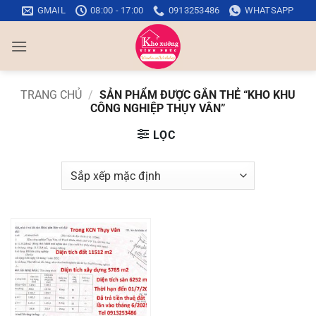
Bỏ
GMAIL
08:00 - 17:00
0913253486
WHATSAPP
qua
nội
dung
TRANG CHỦ
/
SẢN PHẨM ĐƯỢC GẮN THẺ “KHO KHU
CÔNG NGHIỆP THỤY VÂN”
LỌC