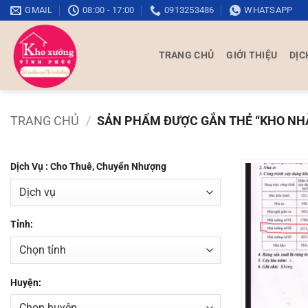
Bỏ
GMAIL
08:00 - 17:00
0913253486
WHATSAPP
qua
nội
TRANG CHỦ
GIỚI THIỆU
DỊC
dung
TRANG CHỦ
/
SẢN PHẨM ĐƯỢC GẮN THẺ “KHO NH
Dịch Vụ : Cho Thuê, Chuyển Nhượng
Tỉnh:
Huyện: