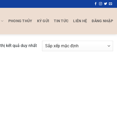
P
PHONG THỦY
KÝ GỬI
TIN TỨC
LIÊN HỆ
ĐĂNG NHẬP
thị kết quả duy nhất