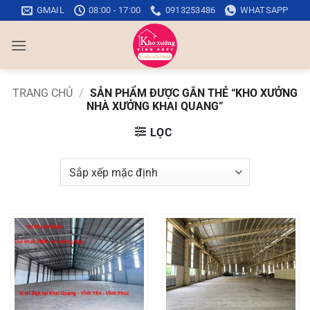
Bỏ
GMAIL
08:00 - 17:00
0913253486
WHATSAPP
qua
nội
dung
TRANG CHỦ
/
SẢN PHẨM ĐƯỢC GẮN THẺ “KHO XƯỞNG
NHÀ XƯỞNG KHAI QUANG”
LỌC