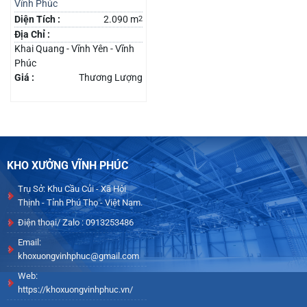
Vĩnh Phúc
Diện Tích :
2.090 m
2
Địa Chỉ :
Khai Quang - Vĩnh Yên - Vĩnh
Phúc
Giá :
Thương Lượng
KHO XƯỞNG VĨNH PHÚC
Trụ Sở: Khu Cầu Củi - Xã Hội
Thịnh - Tỉnh Phú Thọ - Việt Nam.
Điện thoại/ Zalo : 0913253486
Email:
khoxuongvinhphuc@gmail.com
Web:
https://khoxuongvinhphuc.vn/