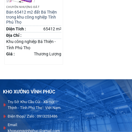
CHUYỂN NHƯỢNG ĐẤT
Bán 65412 m2 đất Bá Thiện
trong khu công nghiệp Tỉnh
Phú Thọ
Diện Tích :
65412 m
2
Địa Chỉ :
Khu công nghiệp Bá Thiện -
Tỉnh Phú Thọ
Giá :
Thương Lượng
KHO XƯỞNG VĨNH PHÚC
Trụ Sở: Khu Cầu Củi - Xã Hội
Thịnh - Tỉnh Phú Thọ - Việt Nam.
Điện thoại/ Zalo : 0913253486
Email:
khoxuongvinhphuc@gmail.com