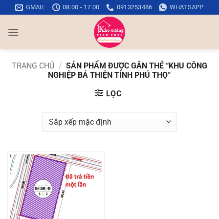
Bỏ
GMAIL
08:00 - 17:00
0913253486
WHATSAPP
qua
nội
dung
TRANG CHỦ
/
SẢN PHẨM ĐƯỢC GẮN THẺ “KHU CÔNG
NGHIỆP BÁ THIỆN TỈNH PHÚ THỌ”
LỌC