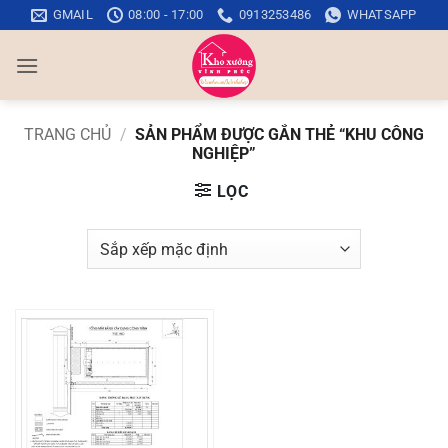
Bỏ
GMAIL
08:00 - 17:00
0913253486
WHATSAPP
qua
nội
dung
TRANG CHỦ
/
SẢN PHẨM ĐƯỢC GẮN THẺ “KHU CÔNG
NGHIỆP”
LỌC