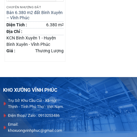
CHUYỂN NHƯỢNG ĐẤT
Bán 6.380 m2 đất Bình Xuyên
– Vĩnh Phúc
Diện Tích :
6.380 m
2
Địa Chỉ :
KCN Bình Xuyên 1 - Huyện
Bình Xuyên - Vĩnh Phúc
Giá :
Thương Lượng
KHO XƯỞNG VĨNH PHÚC
Trụ Sở: Khu Cầu Củi - Xã Hội
Thịnh - Tỉnh Phú Thọ - Việt Nam.
Điện thoại/ Zalo : 0913253486
Email:
khoxuongvinhphuc@gmail.com