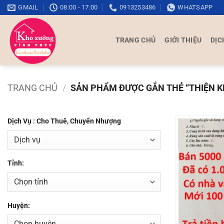
Bỏ
GMAIL
08:00 - 17:00
0913253486
WHATSAPP
qua
nội
TRANG CHỦ
GIỚI THIỆU
DỊC
dung
TRANG CHỦ
/
SẢN PHẨM ĐƯỢC GẮN THẺ “THIỆN K
Dịch Vụ : Cho Thuê, Chuyển Nhượng
Tỉnh:
Huyện: