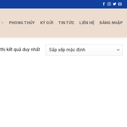
P
PHONG THỦY
KÝ GỬI
TIN TỨC
LIÊN HỆ
ĐĂNG NHẬP
thị kết quả duy nhất