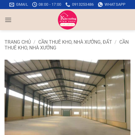
Bỏ
GMAIL
08:00 - 17:00
0913253486
WHATSAPP
qua
nội
dung
TRANG CHỦ
/
CẦN THUÊ KHO, NHÀ XƯỞNG, ĐẤT
/
CẦN
THUÊ KHO, NHÀ XƯỞNG