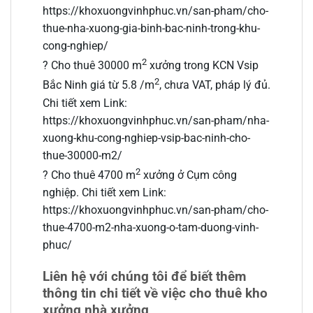
https://khoxuongvinhphuc.vn/san-pham/cho-
thue-nha-xuong-gia-binh-bac-ninh-trong-khu-
cong-nghiep/
2
? Cho thuê 30000 m
xưởng trong KCN Vsip
2
Bắc Ninh giá từ 5.8 /m
, chưa VAT, pháp lý đủ.
Chi tiết xem Link:
https://khoxuongvinhphuc.vn/san-pham/nha-
xuong-khu-cong-nghiep-vsip-bac-ninh-cho-
thue-30000-m2/
2
? Cho thuê 4700 m
xưởng ở Cụm công
nghiệp. Chi tiết xem Link:
https://khoxuongvinhphuc.vn/san-pham/cho-
thue-4700-m2-nha-xuong-o-tam-duong-vinh-
phuc/
Liên hệ với chúng tôi để biết thêm
thông tin chi tiết về việc cho thuê kho
xưởng nhà xưởng