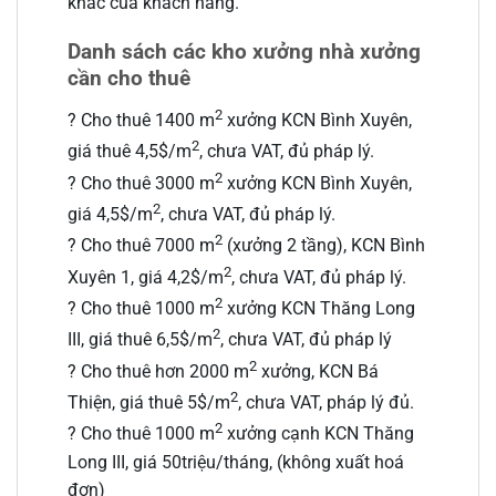
khác của khách hàng.
Danh sách các kho xưởng nhà xưởng
cần cho thuê
2
? Cho thuê 1400 m
xưởng KCN Bình Xuyên,
2
giá thuê 4,5$/m
, chưa VAT, đủ pháp lý.
2
? Cho thuê 3000 m
xưởng KCN Bình Xuyên,
2
giá 4,5$/m
, chưa VAT, đủ pháp lý.
2
? Cho thuê 7000 m
(xưởng 2 tầng), KCN Bình
2
Xuyên 1, giá 4,2$/m
, chưa VAT, đủ pháp lý.
2
? Cho thuê 1000 m
xưởng KCN Thăng Long
2
III, giá thuê 6,5$/m
, chưa VAT, đủ pháp lý
2
? Cho thuê hơn 2000 m
xưởng, KCN Bá
2
Thiện, giá thuê 5$/m
, chưa VAT, pháp lý đủ.
2
? Cho thuê 1000 m
xưởng cạnh KCN Thăng
Long III, giá 50triệu/tháng, (không xuất hoá
đơn)