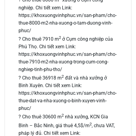
? Cho thuê 8000 m
xưởng ở Cụm công
nghiệp. Chi tiết xem Link:
https://khoxuongvinhphuc.vn/san-pham/cho-
thue-8000-m2-nha-xuong-o-tam-duong-vinh-
phuc/
2
? Cho thuê 7910 m
ở Cụm công nghiệp của
Phú Thọ. Chi tiết xem Link:
https://khoxuongvinhphuc.vn/san-pham/cho-
thue-7910-m2-nha-xuong-trong-cum-cong-
nghiep-tinh-phu-tho/
2
? Cho thuê 36918 m
đất và nhà xưởng ở
Bình Xuyên. Chi tiết xem Link:
https://khoxuongvinhphuc.vn/san-pham/cho-
thue-dat-va-nha-xuong-o-binh-xuyen-vinh-
phuc/
2
? Cho thuê 30600 m
nhà xưởng, KCN Gia
2
Bình – Bắc Ninh, giá thuê 4,5$/m
, chưa VAT,
pháp lý đủ. Chi tiết xem Link: