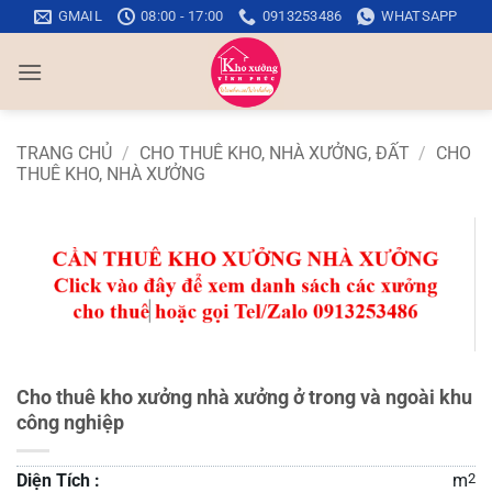
Bỏ
GMAIL
08:00 - 17:00
0913253486
WHATSAPP
qua
nội
dung
TRANG CHỦ
/
CHO THUÊ KHO, NHÀ XƯỞNG, ĐẤT
/
CHO
THUÊ KHO, NHÀ XƯỞNG
Cho thuê kho xưởng nhà xưởng ở trong và ngoài khu
công nghiệp
Diện Tích :
m
2