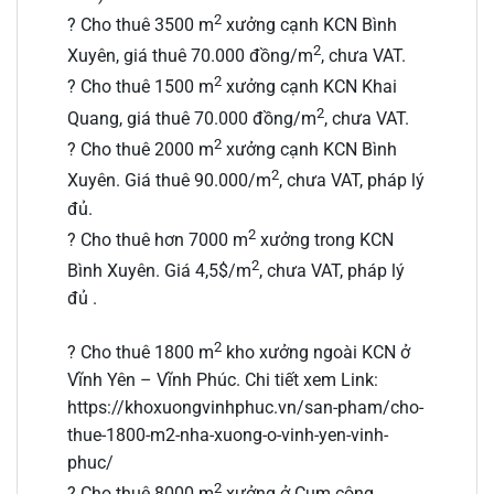
2
? Cho thuê 3500 m
xưởng cạnh KCN Bình
2
Xuyên, giá thuê 70.000 đồng/m
, chưa VAT.
2
? Cho thuê 1500 m
xưởng cạnh KCN Khai
2
Quang, giá thuê 70.000 đồng/m
, chưa VAT.
2
? Cho thuê 2000 m
xưởng cạnh KCN Bình
2
Xuyên. Giá thuê 90.000/m
, chưa VAT, pháp lý
đủ.
2
? Cho thuê hơn 7000 m
xưởng trong KCN
2
Bình Xuyên. Giá 4,5$/m
, chưa VAT, pháp lý
đủ .
2
? Cho thuê 1800 m
kho xưởng ngoài KCN ở
Vĩnh Yên – Vĩnh Phúc. Chi tiết xem Link:
https://khoxuongvinhphuc.vn/san-pham/cho-
thue-1800-m2-nha-xuong-o-vinh-yen-vinh-
phuc/
2