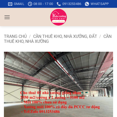
Bỏ
GMAIL
08:00 - 17:00
0913253486
WHATSAPP
qua
nội
dung
TRANG CHỦ
/
CẦN THUÊ KHO, NHÀ XƯỞNG, ĐẤT
/
CẦN
THUÊ KHO, NHÀ XƯỞNG