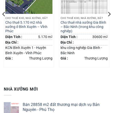
CHO THUÊ KHO, NHÀ XƯỞNG, ĐẤT
CHO THUÊ KHO, NHÀ XƯỞNG, ĐẤT
Cho thuê 5.170 m2 nhà
Cho thuê nhà xưởng Gia Bình
xưởng ở Bình Xuyên – Vĩnh
– Bắc Ninh (trong khu công
Phúc
nghiệp)
Diện Tích :
5.170 m
2
Diện Tích :
30600 m
2
Địa Chỉ :
Địa Chỉ :
KCN Bình Xuyên 1 - Huyện
khu công nghiệp Gia Bình -
Bình Xuyên - Vĩnh Phúc
Bắc Ninh
Giá :
Thương Lượng
Giá :
Thương Lượng
NHÀ XƯỞNG MỚI
Bán 28858 m2 đất thương mại dịch vụ Bản
Nguyên - Phú Thọ