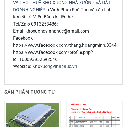
VÀ CHO THUÊ KHO XƯỞNG NHÀ XƯỞNG VÀ ĐẤT
DOANH NGHIỆP
ở Vĩnh Phúc Phú Thọ và các tỉnh
lân cận ở Miền Bắc xin liên hệ:
Tel/Zalo 0913253486;
Email khoxuongvinhphuc@gmail.com
Facebook:
https://www.facebook.com/thang.hoangminh.3344
https://www.facebook.com/profile.php?
id=100093952692546
Webside:
Khoxuongvinhphuc.vn
SẢN PHẨM TƯƠNG TỰ