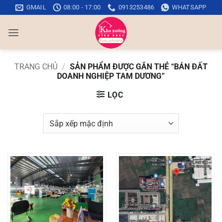
Bỏ
GMAIL
08:00 - 17:00
0913253486
WHATSAPP
qua
nội
dung
TRANG CHỦ
/
SẢN PHẨM ĐƯỢC GẮN THẺ “BÁN ĐẤT
DOANH NGHIỆP TAM DƯƠNG”
LỌC