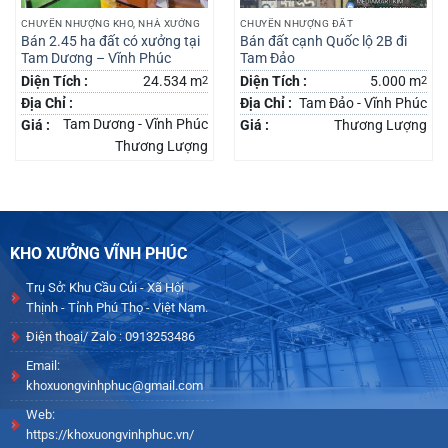
CHUYỂN NHƯỢNG KHO, NHÀ XƯỞNG
CHUYỂN NHƯỢNG ĐẤT
Bán 2.45 ha đất có xưởng tại
Bán đất cạnh Quốc lộ 2B đi
Tam Dương – Vĩnh Phúc
Tam Đảo
Diện Tích :
24.534 m
2
Diện Tích :
5.000 m
2
Địa Chỉ :
Địa Chỉ :
Tam Đảo - Vĩnh Phúc
Tam Dương - Vĩnh Phúc
Giá :
Giá :
Thương Lượng
Thương Lượng
KHO XƯỞNG VĨNH PHÚC
Trụ Sở: Khu Cầu Củi - Xã Hội
Thịnh - Tỉnh Phú Thọ - Việt Nam.
Điện thoại/ Zalo : 0913253486
Email:
khoxuongvinhphuc@gmail.com
Web:
https://khoxuongvinhphuc.vn/