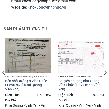
Email khoxuongvinhphuc@gmail.com
Webside:
Khoxuongvinhphuc.vn
SẢN PHẨM TƯƠNG TỰ
CHUYỂN NHƯỢNG KHO, NHÀ XƯỞNG
CHUYỂN NHƯỢNG KHO, NHÀ XƯỞNG
Bán nhà xưởng ở Vĩnh Phúc
Chuyển nhượng nhà xưởng
(1.590 m2 ở Khai Quang –
Vĩnh Phúc (1.877 m2 ở Vĩnh
Vĩnh Yên)
Yên)
Diện Tích :
1.590 m
2
Diện Tích :
1.877 m
2
Địa Chỉ :
Địa Chỉ :
Khai Quang - Vĩnh Yên - Vĩnh
Khai Quang - Vĩnh Yên - Vĩnh