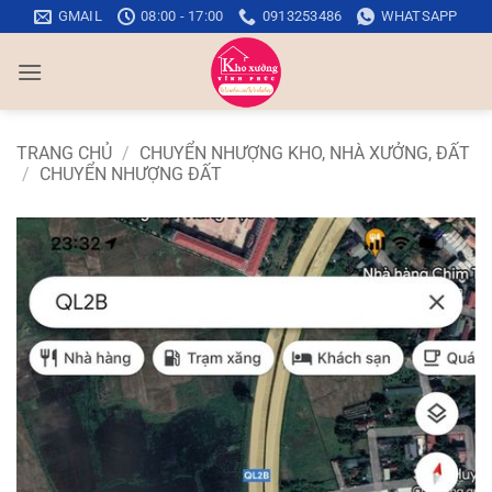
Bỏ
GMAIL
08:00 - 17:00
0913253486
WHATSAPP
qua
nội
dung
TRANG CHỦ
/
CHUYỂN NHƯỢNG KHO, NHÀ XƯỞNG, ĐẤT
/
CHUYỂN NHƯỢNG ĐẤT