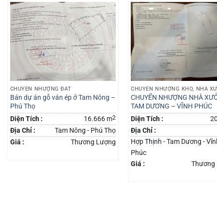
CHUYỂN NHƯỢNG ĐẤT
CHUYỂN NHƯỢNG KHO, NHÀ X
Bán dự án gỗ ván ép ở Tam Nông –
CHUYỂN NHƯỢNG NHÀ XƯ
Phú Thọ
TAM DƯƠNG – VĨNH PHÚC
2
Diện Tích :
16.666 m
Diện Tích :
2
Địa Chỉ :
Tam Nông - Phú Thọ
Địa Chỉ :
Hợp Thịnh - Tam Dương - Vĩn
Giá :
Thương Lượng
Phúc
Giá :
Thương