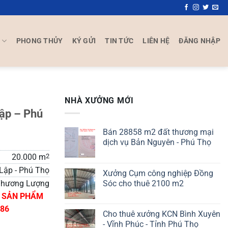
P
PHONG THỦY
KÝ GỬI
TIN TỨC
LIÊN HỆ
ĐĂNG NHẬP
NHÀ XƯỞNG MỚI
Lập – Phú
Bán 28858 m2 đất thương mại
dịch vụ Bản Nguyên - Phú Thọ
20.000 m
2
Lập - Phú Thọ
Xưởng Cụm công nghiệp Đồng
Sóc cho thuê 2100 m2
hương Lượng
N SẢN PHẨM
486
Cho thuê xưởng KCN Bình Xuyên
- Vĩnh Phúc - Tỉnh Phú Thọ