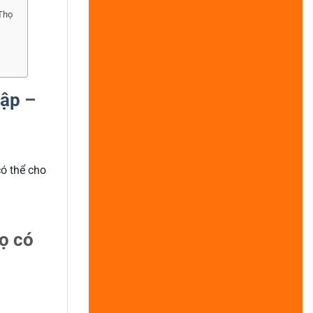
 Thọ
Lập
–
có thể cho
ọ có