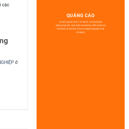
i các
QUẢNG CÁO
Lorem ipsum dolor sit amet, consectetuer
adipiscing elit, sed diam nonummy nibh euismod
tincidunt ut laoreet dolore magna aliquam erat
volutpat.
ong
NGHIỆP
ở