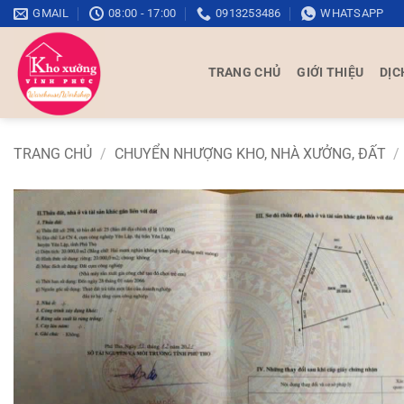
Bỏ
GMAIL
08:00 - 17:00
0913253486
WHATSAPP
qua
nội
TRANG CHỦ
GIỚI THIỆU
DỊC
dung
TRANG CHỦ
/
CHUYỂN NHƯỢNG KHO, NHÀ XƯỞNG, ĐẤT
/