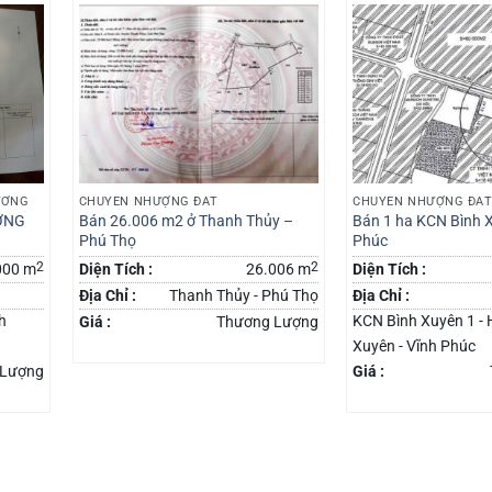
ƯỞNG
CHUYỂN NHƯỢNG ĐẤT
CHUYỂN NHƯỢNG ĐẤ
ỞNG
Bán 26.006 m2 ở Thanh Thủy –
Bán 1 ha KCN Bình 
Phú Thọ
Phúc
2
2
000 m
Diện Tích :
26.006 m
Diện Tích :
Địa Chỉ :
Thanh Thủy - Phú Thọ
Địa Chỉ :
h
KCN Bình Xuyên 1 - 
Giá :
Thương Lượng
Xuyên - Vĩnh Phúc
 Lượng
Giá :