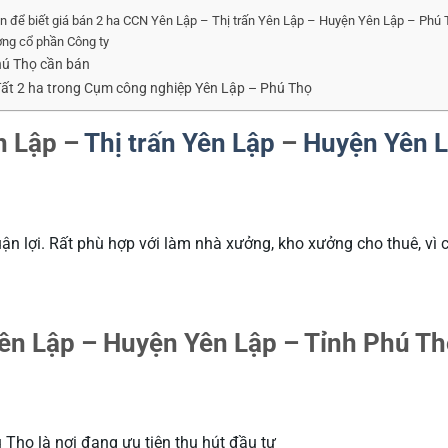
.vn để biết giá bán 2 ha CCN Yên Lập – Thị trấn Yên Lập – Huyện Yên Lập – Phú
ợng cổ phần Công ty
hú Thọ cần bán
lô đất 2 ha trong Cụm công nghiệp Yên Lập – Phú Thọ
n Lập –
Thị trấn Yên Lập
–
Huyện Yên 
ận lợi. Rất phù hợp với làm nhà xưởng, kho xưởng cho thuê, vì 
Yên Lập – Huyện Yên Lập – Tỉnh Phú Th
Thọ là nơi đang ưu tiên thu hút đầu tư