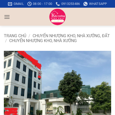
Bỏ
GMAIL
08:00 - 17:00
0913253486
WHATSAPP
qua
nội
dung
TRANG CHỦ
/
CHUYỂN NHƯỢNG KHO, NHÀ XƯỞNG, ĐẤT
/
CHUYỂN NHƯỢNG KHO, NHÀ XƯỞNG