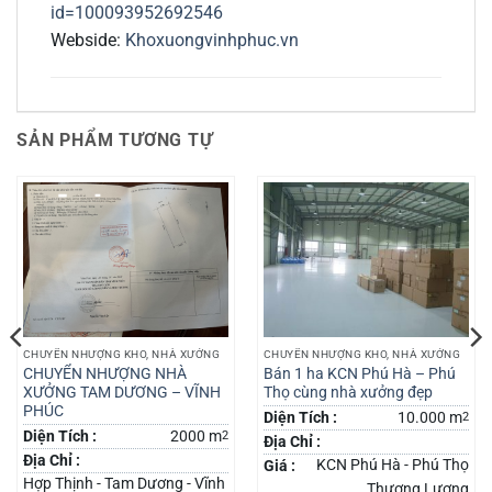
id=100093952692546
Webside:
Khoxuongvinhphuc.vn
SẢN PHẨM TƯƠNG TỰ
CHUYỂN NHƯỢNG KHO, NHÀ XƯỞNG
CHUYỂN NHƯỢNG KHO, NHÀ XƯỞNG
CHUYỂN NHƯỢNG NHÀ
Bán 1 ha KCN Phú Hà – Phú
XƯỞNG TAM DƯƠNG – VĨNH
Thọ cùng nhà xưởng đẹp
PHÚC
Diện Tích :
10.000 m
2
Diện Tích :
2000 m
2
Địa Chỉ :
Địa Chỉ :
KCN Phú Hà - Phú Thọ
Giá :
Hợp Thịnh - Tam Dương - Vĩnh
Thương Lượng