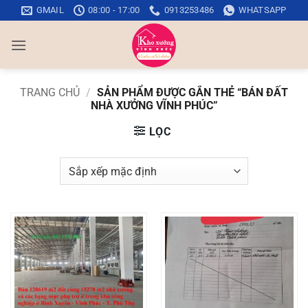
Bỏ
GMAIL
08:00 - 17:00
0913253486
WHATSAPP
qua
nội
dung
TRANG CHỦ
/
SẢN PHẨM ĐƯỢC GẮN THẺ “BÁN ĐẤT
NHÀ XƯỞNG VĨNH PHÚC”
LỌC