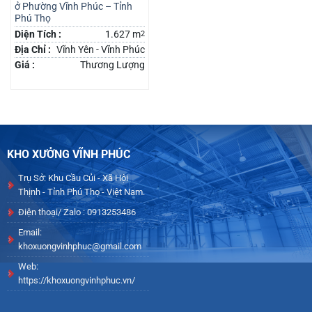
ở Phường Vĩnh Phúc – Tỉnh
Phú Thọ
Diện Tích :
1.627 m
2
Địa Chỉ :
Vĩnh Yên - Vĩnh Phúc
Giá :
Thương Lượng
KHO XƯỞNG VĨNH PHÚC
Trụ Sở: Khu Cầu Củi - Xã Hội
Thịnh - Tỉnh Phú Thọ - Việt Nam.
Điện thoại/ Zalo : 0913253486
Email:
khoxuongvinhphuc@gmail.com
Web:
https://khoxuongvinhphuc.vn/