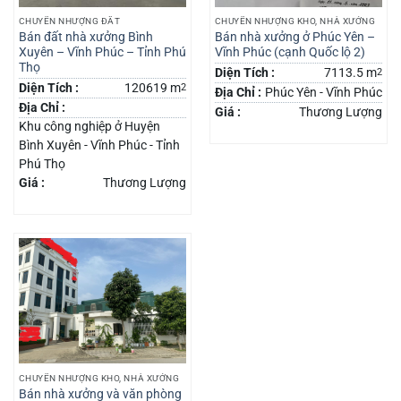
CHUYỂN NHƯỢNG ĐẤT
CHUYỂN NHƯỢNG KHO, NHÀ XƯỞNG
Bán đất nhà xưởng Bình
Bán nhà xưởng ở Phúc Yên –
Xuyên – Vĩnh Phúc – Tỉnh Phú
Vĩnh Phúc (cạnh Quốc lộ 2)
Thọ
Diện Tích :
7113.5 m
2
Diện Tích :
120619 m
2
Địa Chỉ :
Phúc Yên - Vĩnh Phúc
Địa Chỉ :
Giá :
Thương Lượng
Khu công nghiệp ở Huyện
Bình Xuyên - Vĩnh Phúc - Tỉnh
Phú Thọ
Giá :
Thương Lượng
CHUYỂN NHƯỢNG KHO, NHÀ XƯỞNG
Bán nhà xưởng và văn phòng