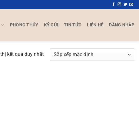
P
PHONG THỦY
KÝ GỬI
TIN TỨC
LIÊN HỆ
ĐĂNG NHẬP
thị kết quả duy nhất