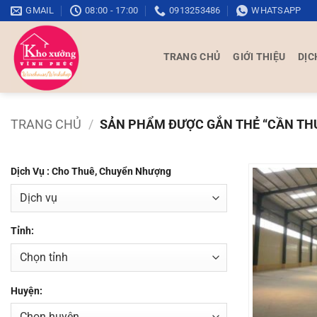
Bỏ
GMAIL
08:00 - 17:00
0913253486
WHATSAPP
qua
nội
TRANG CHỦ
GIỚI THIỆU
DỊC
dung
TRANG CHỦ
/
SẢN PHẨM ĐƯỢC GẮN THẺ “CẦN THU
Dịch Vụ : Cho Thuê, Chuyển Nhượng
Tỉnh:
Huyện: