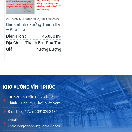
CHUYỂN NHƯỢNG KHO, NHÀ XƯỞNG
Bán đất nhà xưởng Thanh Ba
– Phú Thọ
Diện Tích :
45.000 m
2
Địa Chỉ :
Thanh Ba - Phú Thọ
Giá :
Thương Lượng
KHO XƯỞNG VĨNH PHÚC
Trụ Sở: Khu Cầu Củi - Xã Hội
Thịnh - Tỉnh Phú Thọ - Việt Nam.
Điện thoại/ Zalo : 0913253486
Email:
khoxuongvinhphuc@gmail.com