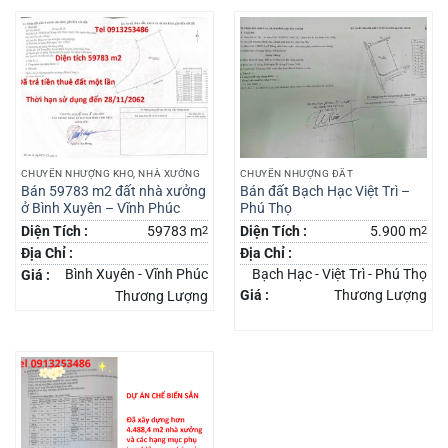
CHUYỂN NHƯỢNG KHO, NHÀ XƯỞNG
CHUYỂN NHƯỢNG ĐẤT
Bán 59783 m2 đất nhà xưởng
Bán đất Bạch Hạc Việt Trì –
ở Bình Xuyên – Vĩnh Phúc
Phú Thọ
Diện Tích :
59783 m
2
Diện Tích :
5.900 m
2
Địa Chỉ :
Địa Chỉ :
Bình Xuyên - Vĩnh Phúc
Bạch Hạc - Việt Trì - Phú Thọ
Giá :
Giá :
Thương Lượng
Thương Lượng