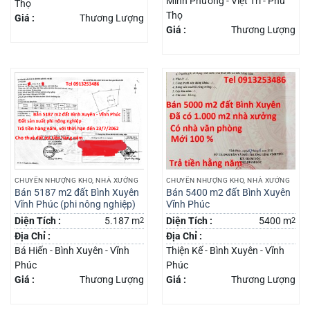
Minh Phương - Việt Trì - Phú
Thọ
Thọ
Giá :
Thương Lượng
Giá :
Thương Lượng
CHUYỂN NHƯỢNG KHO, NHÀ XƯỞNG
CHUYỂN NHƯỢNG KHO, NHÀ XƯỞNG
Bán 5187 m2 đất Bình Xuyên
Bán 5400 m2 đất Bình Xuyên
Vĩnh Phúc (phi nông nghiệp)
Vĩnh Phúc
Diện Tích :
5.187 m
2
Diện Tích :
5400 m
2
Địa Chỉ :
Địa Chỉ :
Bá Hiến - Bình Xuyên - Vĩnh
Thiện Kế - Bình Xuyên - Vĩnh
Phúc
Phúc
Giá :
Thương Lượng
Giá :
Thương Lượng