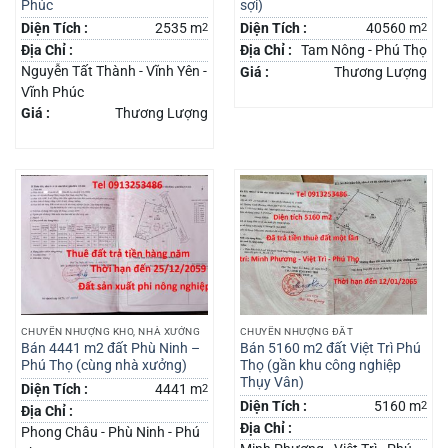
Phúc
sợi)
Diện Tích :
2535 m
2
Diện Tích :
40560 m
2
Địa Chỉ :
Địa Chỉ :
Tam Nông - Phú Thọ
Nguyễn Tất Thành - Vĩnh Yên -
Giá :
Thương Lượng
Vĩnh Phúc
Giá :
Thương Lượng
CHUYỂN NHƯỢNG KHO, NHÀ XƯỞNG
CHUYỂN NHƯỢNG ĐẤT
Bán 4441 m2 đất Phù Ninh –
Bán 5160 m2 đất Việt Trì Phú
Phú Thọ (cùng nhà xưởng)
Thọ (gần khu công nghiệp
Thụy Vân)
Diện Tích :
4441 m
2
Diện Tích :
5160 m
2
Địa Chỉ :
Địa Chỉ :
Phong Châu - Phù Ninh - Phú