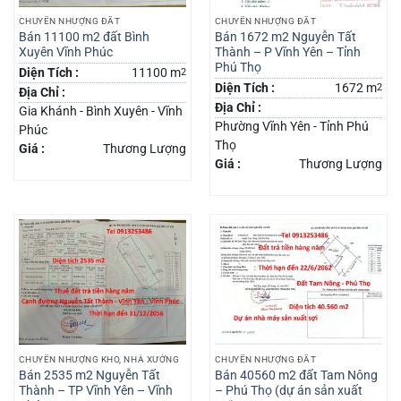
CHUYỂN NHƯỢNG ĐẤT
CHUYỂN NHƯỢNG ĐẤT
Bán 11100 m2 đất Bình
Bán 1672 m2 Nguyễn Tất
Xuyên Vĩnh Phúc
Thành – P Vĩnh Yên – Tỉnh
Phú Thọ
Diện Tích :
11100 m
2
Diện Tích :
1672 m
2
Địa Chỉ :
Địa Chỉ :
Gia Khánh - Bình Xuyên - Vĩnh
Phường Vĩnh Yên - Tỉnh Phú
Phúc
Thọ
Giá :
Thương Lượng
Giá :
Thương Lượng
CHUYỂN NHƯỢNG KHO, NHÀ XƯỞNG
CHUYỂN NHƯỢNG ĐẤT
Bán 2535 m2 Nguyễn Tất
Bán 40560 m2 đất Tam Nông
Thành – TP Vĩnh Yên – Vĩnh
– Phú Thọ (dự án sản xuất