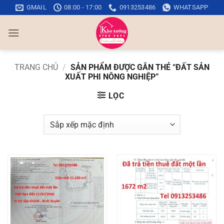
Bỏ
GMAIL
08:00 - 17:00
0913253486
WHATSAPP
qua
nội
dung
TRANG CHỦ
/
SẢN PHẨM ĐƯỢC GẮN THẺ “ĐẤT SẢN
XUẤT PHI NÔNG NGHIỆP”
LỌC