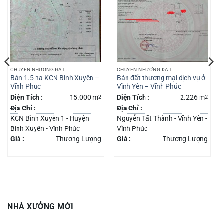
CHUYỂN NHƯỢNG ĐẤT
CHUYỂN NHƯỢNG ĐẤT
Bán 1.5 ha KCN Bình Xuyên –
Bán đất thương mại dịch vụ ở
Vĩnh Phúc
Vĩnh Yên – Vĩnh Phúc
Diện Tích :
15.000 m
2
Diện Tích :
2.226 m
2
Địa Chỉ :
Địa Chỉ :
KCN Bình Xuyên 1 - Huyện
Nguyễn Tất Thành - Vĩnh Yên -
Bình Xuyên - Vĩnh Phúc
Vĩnh Phúc
Giá :
Thương Lượng
Giá :
Thương Lượng
NHÀ XƯỞNG MỚI