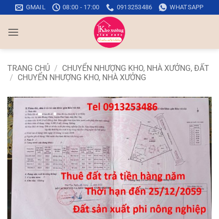
Bỏ
GMAIL
08:00 - 17:00
0913253486
WHATSAPP
qua
nội
dung
TRANG CHỦ
/
CHUYỂN NHƯỢNG KHO, NHÀ XƯỞNG, ĐẤT
/
CHUYỂN NHƯỢNG KHO, NHÀ XƯỞNG