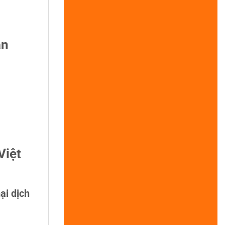
án
Việt
ại dịch