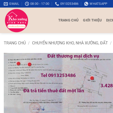
Bỏ
GMAIL
08:00 - 17:00
0913253486
WHATSAPP
qua
nội
TRANG CHỦ
GIỚI THIỆU
DỊC
dung
TRANG CHỦ
/
CHUYỂN NHƯỢNG KHO, NHÀ XƯỞNG, ĐẤT
/