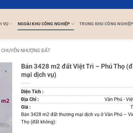
H VỤ
NGOÀI KHU CÔNG NGHIỆP
TRONG KHU CÔNG NGHIỆ
CHUYỂN NHƯỢNG ĐẤT
Bán 3428 m2 đất Việt Trì – Phú Thọ (
mại dịch vụ)
Diện Tích :
Địa Chỉ :
Vân Phú - Việ
Giá :
T
Bán 3428 m2 đất thương mại dịch vụ ở Vân Phú – Việ
Thọ (đất không):