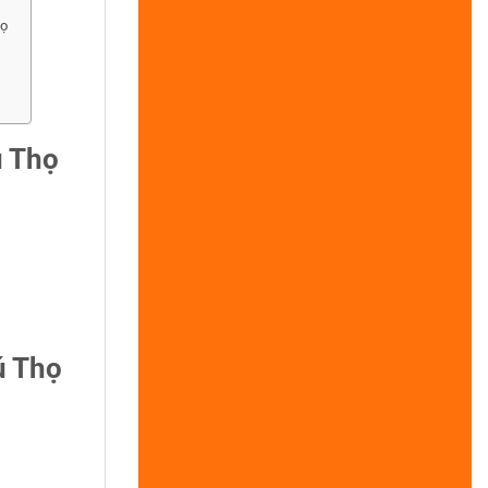
họ
 Thọ
ú Thọ