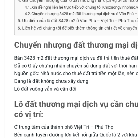
Giá chuyển nhượng của lô đất thương mại dịch vụ 3428 m2 ở 
Xin đề nghị liên hệ trực tiếp với chúng tôi Khoxuongvinhphuc.
Chuyển nhượng 3428 m2 đất thương mại dịch vụ ở Vân Phú – V
Ưu điểm của lô đất 3428 m2 ở Vân Phú – Việt Trì – Phú Thọ c
Liên hệ với chúng tôi để biết thêm thông tin chi tiết về chu
Chuyển nhượng đất thương mại d
Bán 3428 m2 đất thương mại dịch vụ đã trả tiền thuê đất 
Đã có Giấy chứng nhận chuyền sử dụng đất với thời hạ
Nguồn gốc: Nhà nước cho thuê đất trả tiền một lần, nên
Đang là đất không chưa xây dựng.
Lô đất vuông vắn và cân đối
Lô đất thương mại dịch vụ cần ch
có vị trí:
Ở trung tâm của thành phố Việt Trì – Phú Thọ
Bên cạnh tuyến đường lớn kết nối giữa Quốc lộ 2 với kh