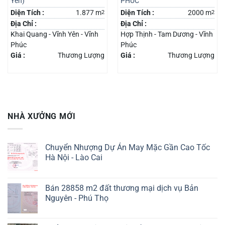
Yên)
PHÚC
Diện Tích :
1.877 m
2
Diện Tích :
2000 m
2
Địa Chỉ :
Địa Chỉ :
Khai Quang - Vĩnh Yên - Vĩnh
Hợp Thịnh - Tam Dương - Vĩnh
Phúc
Phúc
Giá :
Thương Lượng
Giá :
Thương Lượng
NHÀ XƯỞNG MỚI
Chuyển Nhượng Dự Án May Mặc Gần Cao Tốc
Hà Nội - Lào Cai
Bán 28858 m2 đất thương mại dịch vụ Bản
Nguyên - Phú Thọ