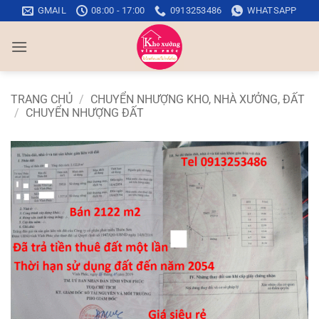
Bỏ
GMAIL
08:00 - 17:00
0913253486
WHATSAPP
qua
nội
dung
TRANG CHỦ
/
CHUYỂN NHƯỢNG KHO, NHÀ XƯỞNG, ĐẤT
/
CHUYỂN NHƯỢNG ĐẤT