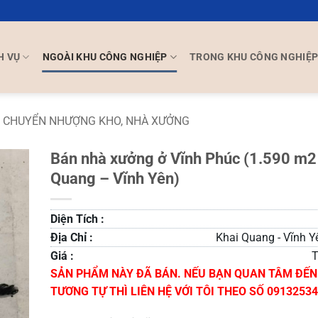
H VỤ
NGOÀI KHU CÔNG NGHIỆP
TRONG KHU CÔNG NGHIỆ
CHUYỂN NHƯỢNG KHO, NHÀ XƯỞNG
Bán nhà xưởng ở Vĩnh Phúc (1.590 m2
Quang – Vĩnh Yên)
Diện Tích :
Địa Chỉ :
Khai Quang - Vĩnh Y
Giá :
T
SẢN PHẨM NÀY ĐÃ BÁN. NẾU BẠN QUAN TÂM ĐẾ
TƯƠNG TỰ THÌ LIÊN HỆ VỚI TÔI THEO SỐ 0913253