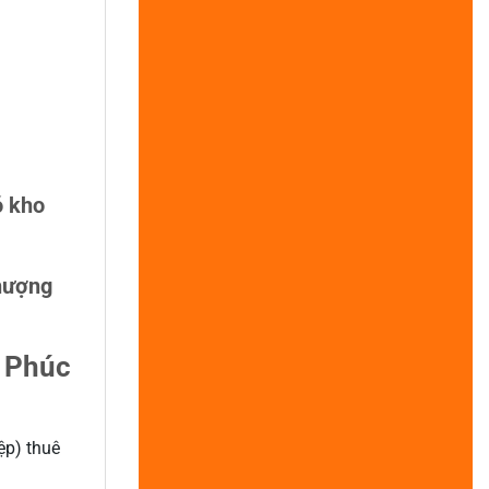
ó kho
nhượng
h Phúc
ệp) thuê