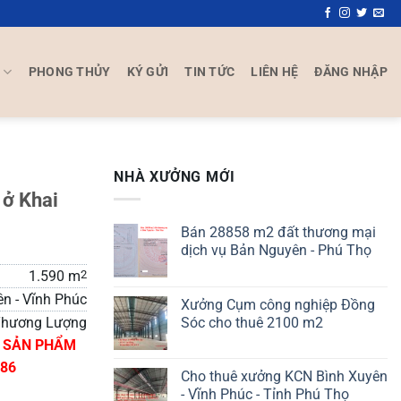
P
PHONG THỦY
KÝ GỬI
TIN TỨC
LIÊN HỆ
ĐĂNG NHẬP
NHÀ XƯỞNG MỚI
 ở Khai
Bán 28858 m2 đất thương mại
dịch vụ Bản Nguyên - Phú Thọ
1.590 m
2
ên - Vĩnh Phúc
Xưởng Cụm công nghiệp Đồng
Sóc cho thuê 2100 m2
hương Lượng
N SẢN PHẨM
486
Cho thuê xưởng KCN Bình Xuyên
- Vĩnh Phúc - Tỉnh Phú Thọ