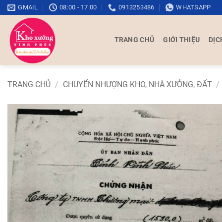
Bỏ
GMAIL
08:00 - 17:00
0913253486
WHATSAPP
qua
nội
TRANG CHỦ
GIỚI THIỆU
DỊC
dung
TRANG CHỦ
/
CHUYỂN NHƯỢNG KHO, NHÀ XƯỞNG, ĐẤT
/