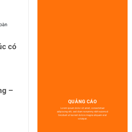
hoàn
úc có
ng –
QUẢNG CÁO
Lorem ipsum dolor sit amet, consectetuer
adipiscing elit, sed diam nonummy nibh euismod
tincidunt ut laoreet dolore magna aliquam erat
volutpat.