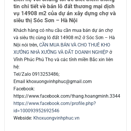
tin chi tiết về bán lô đất thương mại dịch
vụ 14908 m2 của dự án xây dựng chợ và
siêu thị Sóc Sơn – Hà Nội
Khách hàng có nhu cầu cần mua bán dự án chợ
và siêu thị cùng lô đất 14908 m2 ở Sóc Sơn – Hà
Nội nói trên,
CẦN MUA BÁN VÀ CHO THUÊ KHO
XƯỞNG NHÀ XƯỞNG VÀ ĐẤT DOANH NGHIỆP
ở
Vĩnh Phúc Phú Thọ và các tỉnh miền Bắc xin liên
hệ:
Tel/Zalo 0913253486;
Email khoxuongvinhphuc@gmail.com
Facebook:
https://www.facebook.com/thang.hoangminh.3344
https://www.facebook.com/profile.php?
id=100093952692546
Webside:
Khoxuongvinhphuc.vn