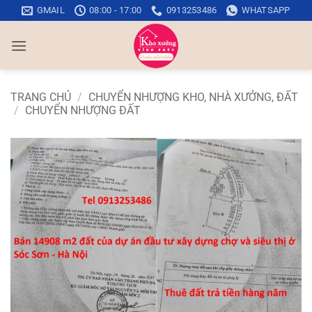
Bỏ
GMAIL
08:00 - 17:00
0913253486
WHATSAPP
qua
nội
dung
TRANG CHỦ
/
CHUYỂN NHƯỢNG KHO, NHÀ XƯỞNG, ĐẤT
/
CHUYỂN NHƯỢNG ĐẤT