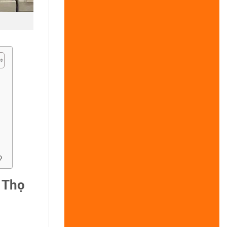
ọ
 Thọ