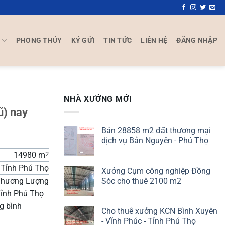
P
PHONG THỦY
KÝ GỬI
TIN TỨC
LIÊN HỆ
ĐĂNG NHẬP
NHÀ XƯỞNG MỚI
ũ) nay
Bán 28858 m2 đất thương mại
dịch vụ Bản Nguyên - Phú Thọ
14980 m
2
 Tỉnh Phú Thọ
Xưởng Cụm công nghiệp Đồng
Sóc cho thuê 2100 m2
hương Lượng
Tỉnh Phú Thọ
g bình
Cho thuê xưởng KCN Bình Xuyên
- Vĩnh Phúc - Tỉnh Phú Thọ