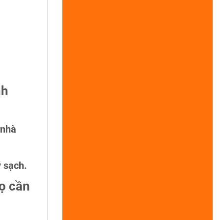
nh
 nhà
 sạch.
ọ cần