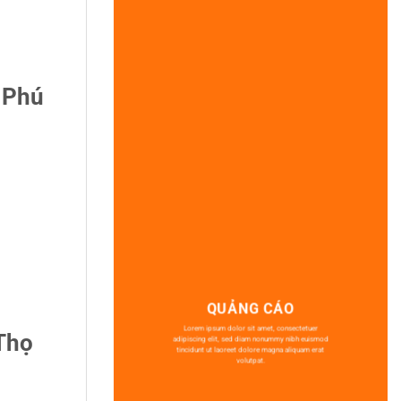
 Phú
QUẢNG CÁO
Lorem ipsum dolor sit amet, consectetuer
 Thọ
adipiscing elit, sed diam nonummy nibh euismod
tincidunt ut laoreet dolore magna aliquam erat
volutpat.