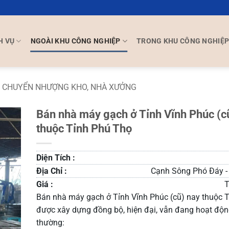
H VỤ
NGOÀI KHU CÔNG NGHIỆP
TRONG KHU CÔNG NGHIỆ
CHUYỂN NHƯỢNG KHO, NHÀ XƯỞNG
Bán nhà máy gạch ở Tỉnh Vĩnh Phúc (c
thuộc Tỉnh Phú Thọ
Diện Tích :
Địa Chỉ :
Cạnh Sông Phó Đáy -
Giá :
T
Bán nhà máy gạch ở Tỉnh Vĩnh Phúc (cũ) nay thuộc 
được xây dựng đồng bộ, hiện đại, vẫn đang hoạt độn
thường: