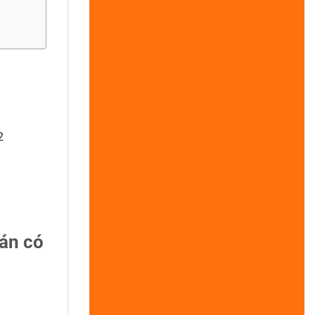
2
án có