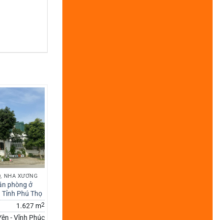
, NHÀ XƯỞNG
ăn phòng ở
 Tỉnh Phú Thọ
2
1.627 m
Yên - Vĩnh Phúc