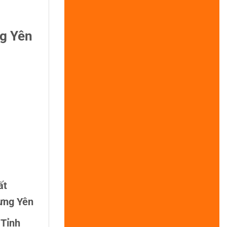
ng Yên
ất
ưng Yên
 Tỉnh