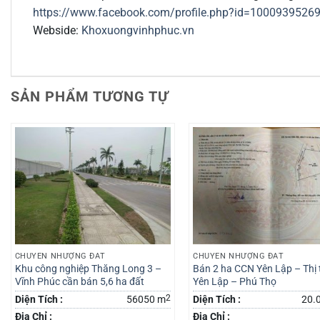
https://www.facebook.com/profile.php?id=1000939526
Webside:
Khoxuongvinhphuc.vn
SẢN PHẨM TƯƠNG TỰ
CHUYỂN NHƯỢNG ĐẤT
CHUYỂN NHƯỢNG ĐẤT
Khu công nghiệp Thăng Long 3 –
Bán 2 ha CCN Yên Lập – Thị 
Vĩnh Phúc cần bán 5,6 ha đất
Yên Lập – Phú Thọ
2
Diện Tích :
56050 m
Diện Tích :
20.
Địa Chỉ :
Địa Chỉ :