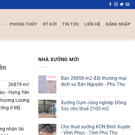
P
PHONG THỦY
KÝ GỬI
TIN TỨC
LIÊN HỆ
ĐĂNG NHẬP
NHÀ XƯỞNG MỚI
ên
Bán 28858 m2 đất thương mại
dịch vụ Bản Nguyên - Phú Thọ
26879 m
2
ào - Hưng Yên
hương Lượng
Xưởng Cụm công nghiệp Đồng
ưởng ở Mỹ
Sóc cho thuê 2100 m2
Cho thuê xưởng KCN Bình Xuyên
ng nhận tài
- Vĩnh Phúc - Tỉnh Phú Thọ