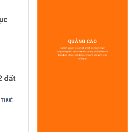
mục
QUẢNG CÁO
Lorem ipsum dolor sit amet, consectetuer
adipiscing elit, sed diam nonummy nibh euismod
tincidunt ut laoreet dolore magna aliquam erat
volutpat.
2 đất
 THUÊ