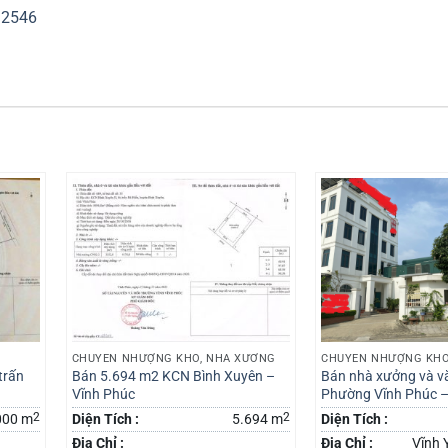
92546
CHUYỂN NHƯỢNG KHO, NHÀ XƯỞNG
CHUYỂN NHƯỢNG KHO
trấn
Bán 5.694 m2 KCN Bình Xuyên –
Bán nhà xưởng và v
Vĩnh Phúc
Phường Vĩnh Phúc –
2
2
000 m
Diện Tích :
5.694 m
Diện Tích :
Địa Chỉ :
Địa Chỉ :
Vĩnh 